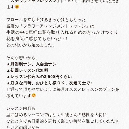
「ステップアップレッスン」
についてご案内させていただき
ます
フロールを立ち上げるきっかけともなった
当店の「フラワーアレンジメントレッスン」は
生活の中に気軽に花を取り入れるためのきっかけづくり
花を身近に感じてもらいたい！
との想いから始めました。
そんな想いから、
▲月謝制ナシ、入会金ナシ
▲初回レッスン代無料
▲レッスン代込みの3,500円くらい
▲好きな日時、おひとり様ＯＫ、友達同士で♪
と通って頂きやすいように毎月オススメレッスンのプランを
考えています
レッスン内容も
型にはめるレッスンではなく生徒さんの感性を大切に、
ひとときでも日常的を忘れて楽しい時間を過ごしていただき
たいとの想いから