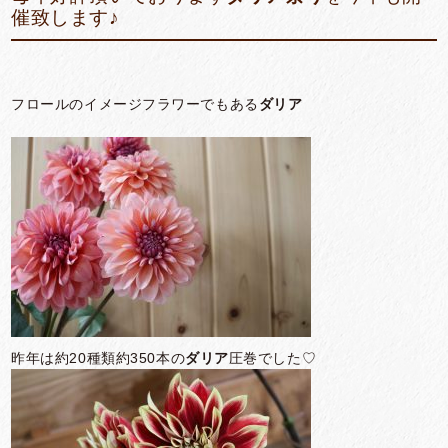
催致します♪
フロールのイメージフラワーでもある
ダリア
昨年は約
20
種類約350
本の
ダリア
圧巻でした♡