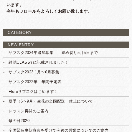
います。
今年もフロールをよろしくお願い致します。
CATEGORY
NEW ENTRY
サブスク2024年追加募集 締め切り5月5日まで
雑誌CLASSYに記載されました！
サブスク2023 1月〜6月募集
サブスク2022年 年間予定表
Floreサブスクはじめます！
夏季（6〜9月）生花の全国配送 休止について
レッスン再開のご案内
母の日2020
全国緊急事態宣言を受けて今後の営業についてのご案内