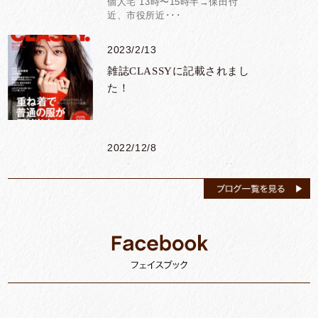
個人宅 13時〜15時半→保田付
スクエアスワッグ（クリスマ
近、市役所近･･･
ス）
2023/2/13
開催時間 / ①10：30～11：30
2021.11.20(土）21(日)開催
②13：30～14：30 ③15：
雑誌CLASSYに記載されまし
00～16：00
バラ祭り2021
た！
開催時間 / 10：00～18：00
2022/12/8
6/19~29開催
サブスク2023 1月〜6月募集
お家時間応援SALE！ 第2
●お申し込み規約● 【2023.第1次
段
募集】 お申し込み期間▷2022.
12.31 【対象地域】個人宅、お勤
開催時間 / 10:00~17:30
め先どちらでも可能 旧市内、
津･･･
2022/1/17
サブスク2022年 年間予定
表