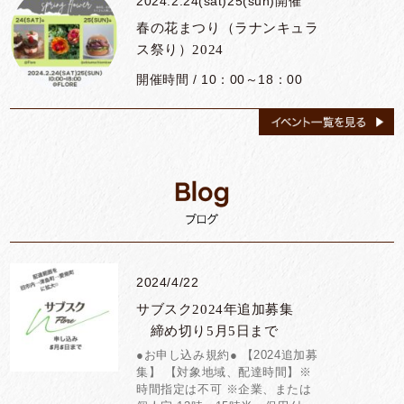
2024.2.24(sat)25(sun)開催
開催時間 / 19：30〜20：30
春の花まつり（ラナンキュラ
ス祭り）2024
2023.9.12.14.16.19.21.23.2
5.26.28.30開催
開催時間 / 10：00～18：00
秋を感じるレッスン （花材
おまかせ）
2023.10.28(sat)29(sun)開催
ダリア祭り2023
開催時間 / ①10：30～11：30
②13：30～14：30 ③15：
開催時間 / 10:00~18:00
00～16：00
8月27日(土)、29日(月)、30日
2023.618(sun)開催
(火)開催
BEAUTY&HEALTH event @
夏休みキッズワークショップ
2024/4/22
Ebisumachi Servicearea
サブスク2024年追加募集
開催時間 / ①10時半〜②13時
開催時間 / 10:00-16:00
半〜③15時〜
締め切り5月5日まで
●お申し込み規約● 【2024追加募
2022.7.3（日）開催
2021.11月30日(月)～12月22
集】 【対象地域、配達時間】※
時間指定は不可 ※企業、または
日㈫開催
開催時間 / 10:00〜15:00