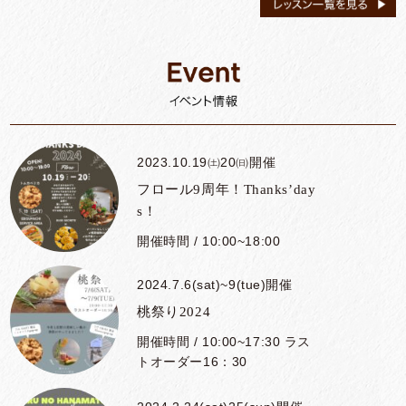
0
2024.7.2(火)〜27(土)開催
夏のアレンジレッスン
開催時間 / ①10：30～11：30
②13：30～14：30 ③15：
00～16：00
2023.10.19㈯20㈰開催
フロール9周年！Thanks’day
2024.5月30日㈭～6月17日
s！
（月）延長しました！開催
開催時間 / 10:00~18:00
アジサイリース
開催時間 / ①10:30~11:30②1
2024.7.6(sat)~9(tue)開催
3:30~14:30 ③15:00~16:00
桃祭り2024
2023.9.16(土）23（土）開催
開催時間 / 10:00~17:30 ラス
トオーダー16：30
夜レッスン （秋のアレンジ
メント）