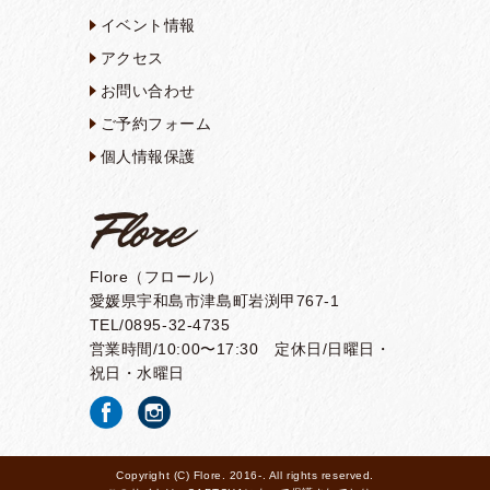
宣言を受けまして 今後の営業に
イベント情報
ついてお客様へのお願いととも
にご案内させていただきます。
アクセス
Flor･･･
お問い合わせ
ご予約フォーム
2020/1/14
個人情報保護
1day ステップアップレッ
スンについて
先日お知らせさせていただきま
した 「ステップアップレッス
ン」についてご案内させていた
Flore（フロール）
だきます
フロールを立ち上
げるきっかけと･･･
愛媛県宇和島市津島町岩渕甲767-1
TEL/0895-32-4735
営業時間/10:00〜17:30 定休日/日曜日・
祝日・水曜日
Copyright (C) Flore. 2016-. All rights reserved.