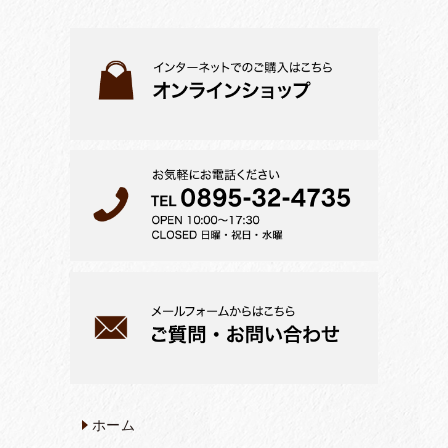
2022/1/17
Floreサブスクはじめます！
月2回火曜日（※年間スケジュー
ルをご確認ください）https://flor
e-2015.com/?post_type=blog&p
=･･･
2021/6/22
夏季（6〜9月）生花の全国
配送 休止について
いつもご愛顧賜りまして誠にあ
りがとうございます。 Floreで
は当店から全国に生花を発送さ
せていただいておりますが 今年
度より･･･
ホーム
2020/6/5