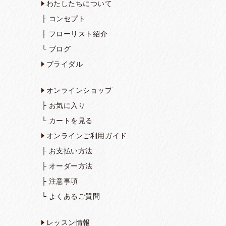
わたしたちについて
レッスン再開のご案内
├
コンセプト
全国緊急事態宣言解除を受けま
├
フローリスト紹介
して 休止しておりましたレッス
ンを再開いたします。 「レッ
└
ブログ
スン待ってます！」「花にパワ
ブライダル
ーと癒しをも･･･
2020/4/18
オンラインショップ
母の日2020
├
お気に入り
母の日についてお客様にご案内
└
カートを見る
とお願いをさせていただきま
オンラインご利用ガイド
す。 今年の母の日は5/10㈰で
す。 今年も「お母さんいつもあ
├
お支払い方法
りがとう♡･･･
├
オーダー方法
├
注意事項
2020/4/18
└
よくあるご質問
全国緊急事態宣言を受けて今
後の営業についてのご案内
こんにちは 昨日の全国緊急事態
レッスン情報